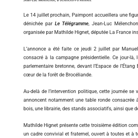
Jean-Luc Mélenchon, à Sciences-Po Rennes.
Le 14 juillet prochain, Paimpont accueillera une fig
dénichée par
Le Télégramme
, Jean-Luc Mélenchon 
organisée par Mathilde Hignet, députée La France insou
L’annonce a été faite ce jeudi 2 juillet par Manue
consacré à la campagne présidentielle. Ce jour-là, 
parlementaire bretonne, devant l’Espace de l’Étang 
cœur de la forêt de Brocéliande.
Au-delà de l’intervention politique, cette journée se
annoncent notamment une table ronde consacrée à l
bois, une librairie, des stands associatifs, ainsi que
Mathilde Hignet présente cette troisième édition c
un cadre convivial et fraternel, ouvert à toutes et 