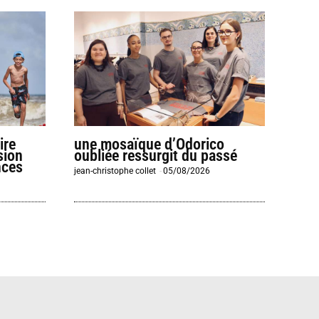
ire
une mosaïque d’Odorico
sion
oubliée ressurgit du passé
nces
jean-christophe collet
-
05/08/2026