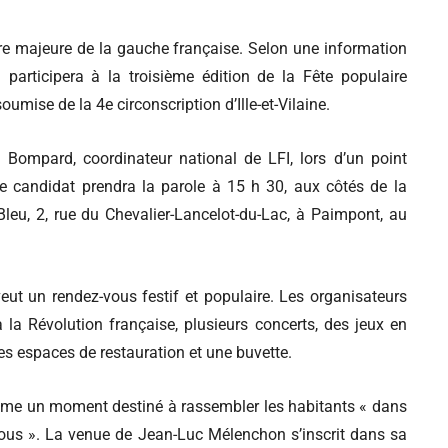
ure majeure de la gauche française. Selon une information
participera à la troisième édition de la Fête populaire
mise de la 4e circonscription d’Ille-et-Vilaine.
l Bompard, coordinateur national de LFI, lors d’un point
le candidat prendra la parole à 15 h 30, aux côtés de la
Bleu, 2, rue du Chevalier-Lancelot-du-Lac, à Paimpont, au
 veut un rendez-vous festif et populaire. Les organisateurs
a Révolution française, plusieurs concerts, des jeux en
 des espaces de restauration et une buvette.
omme un moment destiné à rassembler les habitants « dans
à tous ». La venue de Jean-Luc Mélenchon s’inscrit dans sa