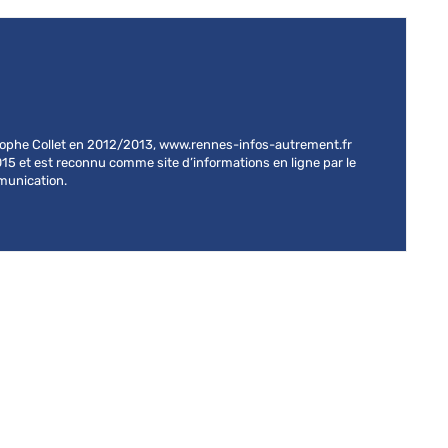
stophe Collet en 2012/2013, www.rennes-infos-autrement.fr
015 et est reconnu comme site d’informations en ligne par le
mmunication.