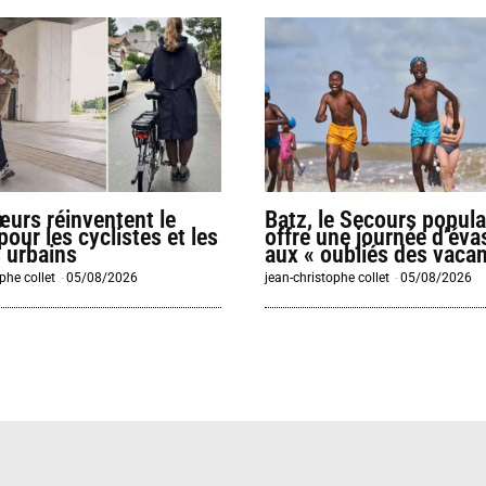
urs réinventent le
Batz, le Secours popula
pour les cyclistes et les
offre une journée d’éva
 urbains
aux « oubliés des vaca
phe collet
-
05/08/2026
jean-christophe collet
-
05/08/2026