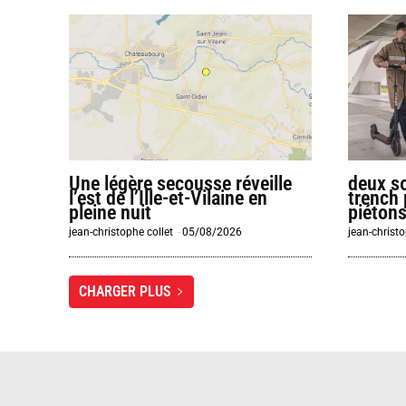
Une légère secousse réveille
deux sœ
l’est de l’Ille-et-Vilaine en
trench 
pleine nuit
piétons
jean-christophe collet
-
05/08/2026
jean-christo
CHARGER PLUS