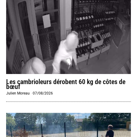
Les cambrioleurs dérobent 60 kg de côtes de
bœuf
Julien Moreau
-
07/08/2026