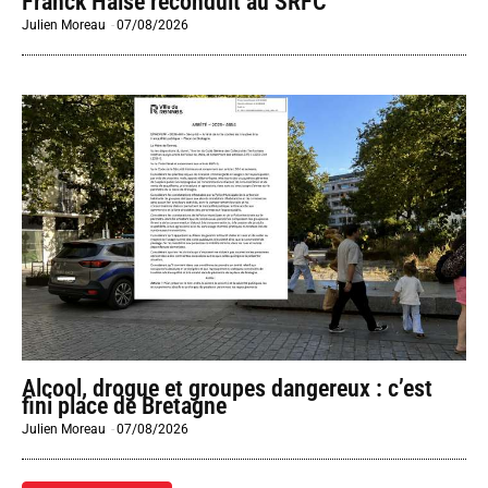
Franck Haise reconduit au SRFC
Julien Moreau
-
07/08/2026
Alcool, drogue et groupes dangereux : c’est
fini place de Bretagne
Julien Moreau
-
07/08/2026