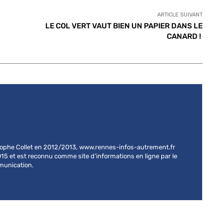
ARTICLE SUIVANT
LE COL VERT VAUT BIEN UN PAPIER DANS LE
CANARD !
stophe Collet en 2012/2013, www.rennes-infos-autrement.fr
015 et est reconnu comme site d’informations en ligne par le
mmunication.