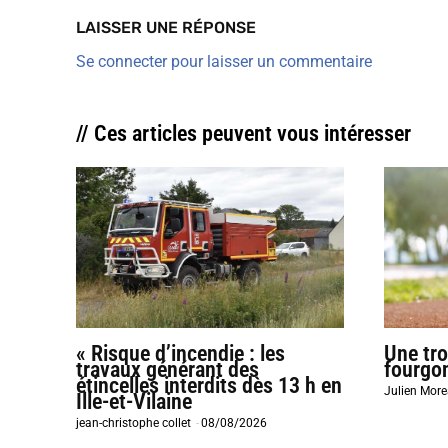
LAISSER UNE RÉPONSE
Se connecter pour laisser un commentaire
// Ces articles peuvent vous intéresser
« Risque d’incendie : les
Une tro
travaux générant des
fourgo
étincelles interdits dès 13 h en
Julien Mor
Ille-et-Vilaine
jean-christophe collet
-
08/08/2026