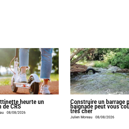
ttinette heurte un
Construire un barrage p
n de CRS
baignade peut vous coû
très cher
eau
-
08/08/2026
Julien Moreau
-
08/08/2026