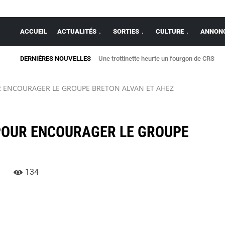
ACCUEIL
ACTUALITÉS
SORTIES
CULTURE
ANNONC
DERNIÈRES NOUVELLES
Une trottinette heurte un fourgon de CRS
Construire un barrage pour la baignade peut
R ENCOURAGER LE GROUPE BRETON ALVAN ET AHEZ
 POUR ENCOURAGER LE GROUPE
134