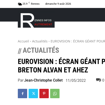
C
25.9
Rennes
dimanche 9 août 2026
Accueil
Actualités
EUROVISION : ÉCRAN GÉANT POU
ACTUALITÉS
//
EUROVISION : ÉCRAN GÉANT
BRETON ALVAN ET AHEZ
Par
Jean-Christophe Collet
0
11/05/2022