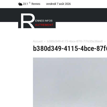
C
23.1
Rennes
vendredi 7 août 2026
Accueil
b380d349-4115-4bce-87f6-77fd35a36ee8
b380d349-4115-4bce-87f