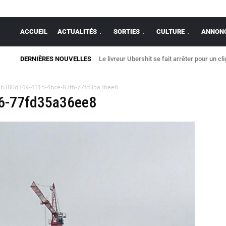
ACCUEIL
ACTUALITÉS
SORTIES
CULTURE
ANNONC
DERNIÈRES NOUVELLES
Le livreur Ubershit se fait arrêter pour un cl
b380d349-4115-4bce-87f6-77fd35a36ee8
6-77fd35a36ee8