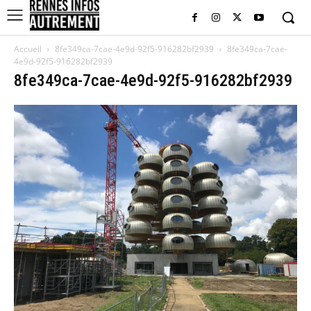
Accueil
8fe349ca-7cae-4e9d-92f5-916282bf2939
8fe349ca-7cae-
4e9d-92f5-916282bf2939
8fe349ca-7cae-4e9d-92f5-916282bf2939