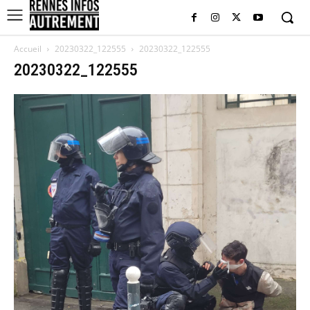
Accueil
20230322_122555
20230322_122555
20230322_122555