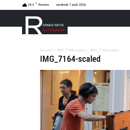
C
24.3
Rennes
vendredi 7 août 2026
Accueil
IMG_7164-scaled
IMG_7164-scaled
IMG_7164-scaled